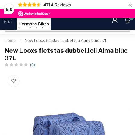
×
4714
Reviews
30 dagen bedenktijd
Gratis ver
9.0
9,0
0
MENU
Home
/
New Looxs fietstas dubbel Joli Alma blue 37L
New Looxs fietstas dubbel Joli Alma blue
37L
(0)