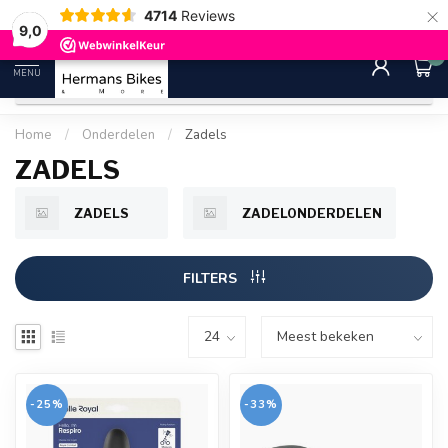
×
4714
Reviews
30 dagen bedenktijd
Gratis ver
9.0
9,0
0
MENU
Home
/
Onderdelen
/
Zadels
ZADELS
ZADELS
ZADELONDERDELEN
FILTERS
-25%
-33%