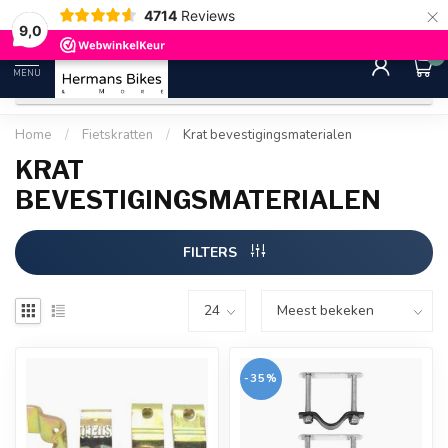
×
4714
Reviews
30 dagen bedenktijd
Gratis ver
9.0
9,0
0
MENU
Home
/
Fietskratten
/
Krat bevestigingsmaterialen
KRAT
BEVESTIGINGSMATERIALEN
FILTERS
-35%