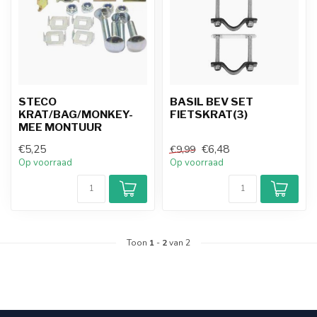
STECO
BASIL BEV SET
KRAT/BAG/MONKEY-
FIETSKRAT(3)
MEE MONTUUR
€5,25
€6,48
€9,99
Op voorraad
Op voorraad
Toon
1
-
2
van 2