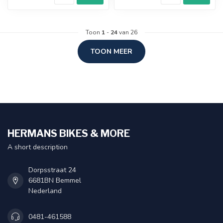
Toon
1
-
24
van 26
TOON MEER
HERMANS BIKES & MORE
A short description
Dorpsstraat 24
6681BN Bemmel
Nederland
0481-461588