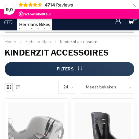
×
4714
Reviews
30 dagen bedenktijd
Gratis ver
9.0
9,0
0
MENU
Home
/
Fietsstoeltjes
/
Kinderzit accessoires
KINDERZIT ACCESSOIRES
FILTERS