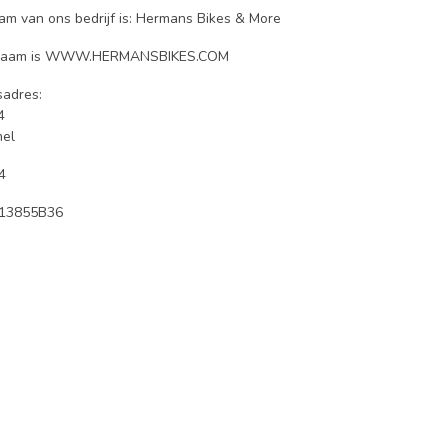
m van ons bedrijf is: Hermans Bikes & More
naam is WWW.HERMANSBIKES.COM
sadres:
4
el
4
13855B36