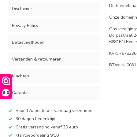
De handelsnaa
Disclaimer
Onze domein
Privacy Policy
Ons vestiging
Dorpsstraat 2
6681BN Bemm
Betaalmethoden
KVK: 7678296
Verzenden & retourneren
BTW: NL0031
Klachten
Garantie
9,0
Voor 17u besteld = vandaag verzonden
30 dagen bedenktijd
Gratis verzending vanaf 30 euro
Klantbeoordeling 9/10