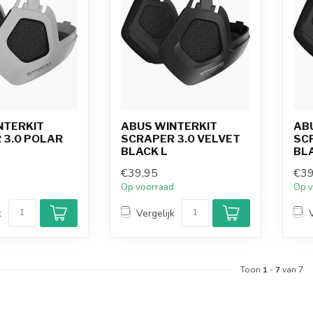
NTERKIT
ABUS WINTERKIT
AB
 3.0 POLAR
SCRAPER 3.0 VELVET
SC
BLACK L
BL
€39,95
€39
d
Op voorraad
Op v
k
Vergelijk
Toon
1
-
7
van 7