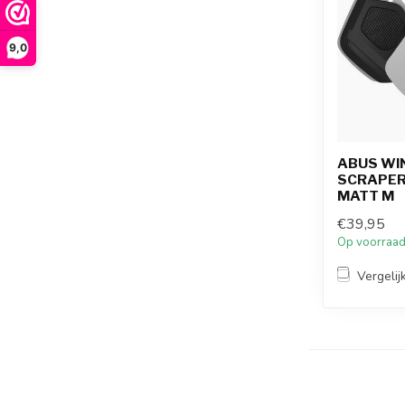
9,0
ABUS WI
SCRAPER
MATT M
€39,95
Op voorraa
Vergelij