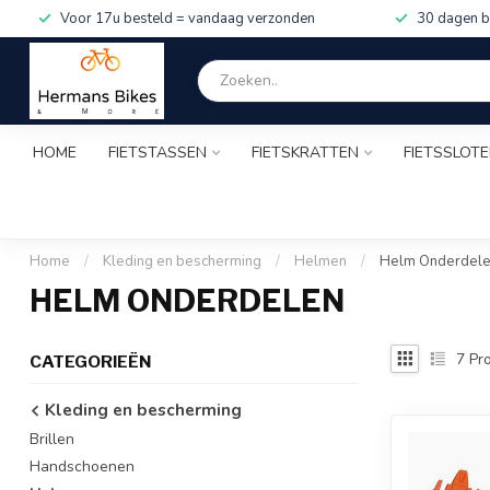
Voor 17u besteld = vandaag verzonden
30 dagen b
HOME
FIETSTASSEN
FIETSKRATTEN
FIETSSLOT
Home
/
Kleding en bescherming
/
Helmen
/
Helm Onderdel
HELM ONDERDELEN
7
Pro
CATEGORIEËN
Kleding en bescherming
Brillen
Handschoenen