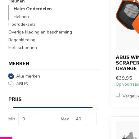
Helmen
Helm Onderdelen
Helmen
Hoofddeksels
Overige kleding en bescherming
Regenkleding
Fietsschoenen
ABUS WI
SCRAPER
MERKEN
ORANGE
Alle merken
€39,95
ABUS
Op voorraa
Vergelij
PRIJS
Min
Max