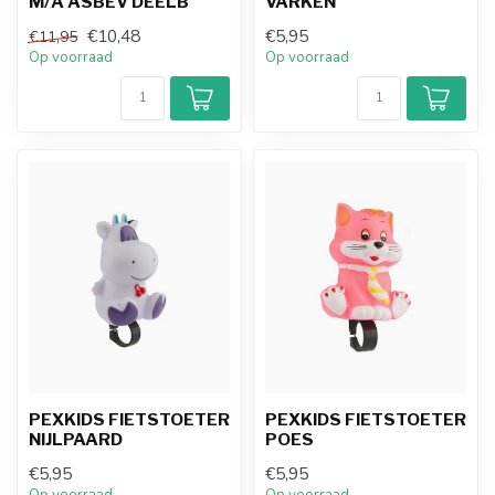
M/A ASBEV DEELB
VARKEN
€10,48
€5,95
€11,95
Op voorraad
Op voorraad
PEXKIDS FIETSTOETER
PEXKIDS FIETSTOETER
NIJLPAARD
POES
€5,95
€5,95