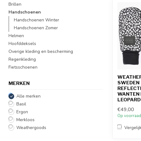
Brillen
Handschoenen
Handschoenen Winter
Handschoenen Zomer
Helmen
Hoofddeksels
Overige kleding en bescherming
Regenkleding
Fietsschoenen
WEATHE
SWEDEN
MERKEN
REFLECT
WANTEN 
Alle merken
LEOPARD
Basil
€49,00
Ergon
Op voorraa
Merkloos
Vergelij
Weathergoods