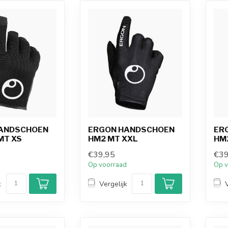
ANDSCHOEN
ERGON HANDSCHOEN
ER
MT XS
HM2 MT XXL
HM
€39,95
€39
d
Op voorraad
Op v
k
Vergelijk