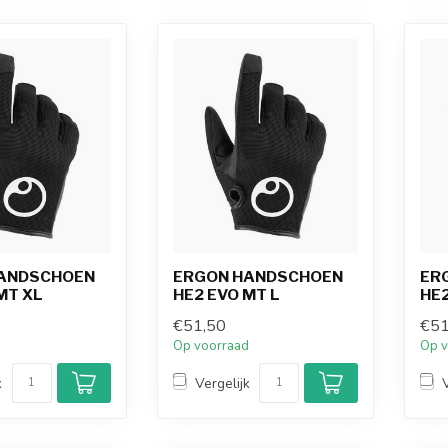
ANDSCHOEN
ERGON HANDSCHOEN
ER
MT XL
HE2 EVO MT L
HE2
€51,50
€51
d
Op voorraad
Op v
k
Vergelijk