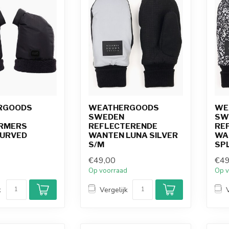
RGOODS
WEATHERGOODS
WE
SWEDEN
SW
RMERS
REFLECTERENDE
RE
CURVED
WANTEN LUNA SILVER
WA
S/M
SP
€49,00
€49
d
Op voorraad
Op v
k
Vergelijk