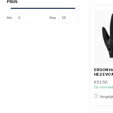
PRIJS
Min
Max
ERGON H
HE2 EVO 
€51,50
Op voorraa
Vergelij