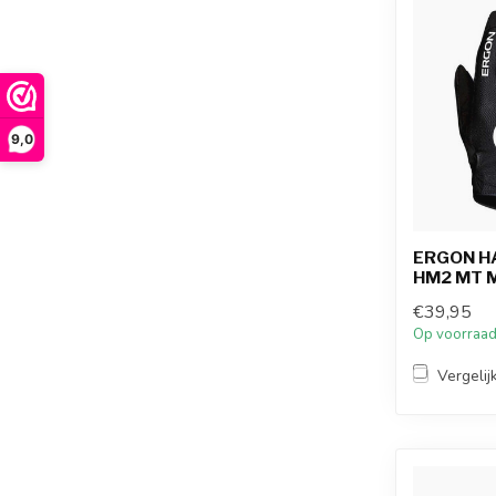
9,0
ERGON H
HM2 MT 
€39,95
Op voorraa
Vergelij