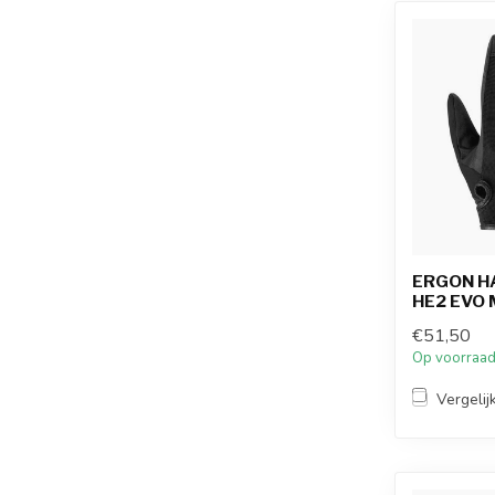
ERGON H
HE2 EVO 
€51,50
Op voorraa
Vergelij