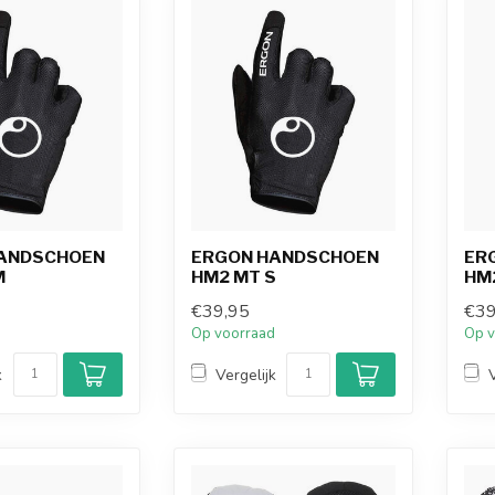
ANDSCHOEN
ERGON HANDSCHOEN
ER
M
HM2 MT S
HM
€39,95
€39
d
Op voorraad
Op v
k
Vergelijk