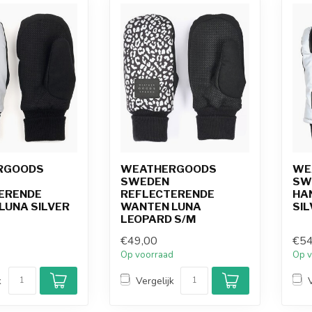
RGOODS
WEATHERGOODS
WE
SWEDEN
SW
ERENDE
REFLECTERENDE
HA
LUNA SILVER
WANTEN LUNA
SIL
LEOPARD S/M
€49,00
€54
d
Op voorraad
Op v
k
Vergelijk