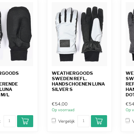
RGOODS
WEATHERGOODS
WE
SWEDEN REFL.
SW
ERENDE
HANDSCHOENEN LUNA
RE
LUNA
SILVER S
HA
 M/L
DO
€54,00
€54
d
Op voorraad
Op v
k
Vergelijk