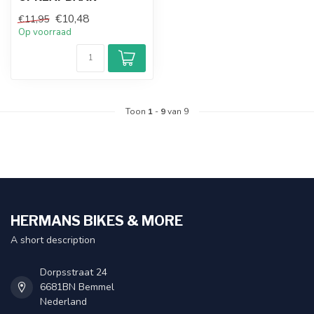
€10,48
€11,95
Op voorraad
Toon
1
-
9
van 9
HERMANS BIKES & MORE
A short description
Dorpsstraat 24
6681BN Bemmel
Nederland