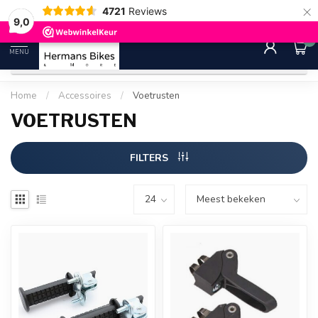
×
4721
Reviews
30 dagen bedenktijd
Gratis ver
9.0
9,0
0
MENU
Home
/
Accessoires
/
Voetrusten
VOETRUSTEN
FILTERS