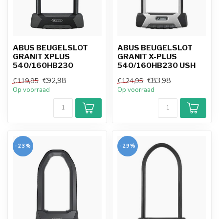
ABUS BEUGELSLOT
ABUS BEUGELSLOT
GRANIT XPLUS
GRANIT X-PLUS
540/160HB230
540/160HB230 USH
€92,98
€83,98
€119,95
€124,95
Op voorraad
Op voorraad
-23%
-29%