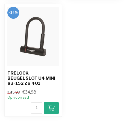
-24%
TRELOCK
BEUGELSLOT U4 MINI
83-152 ZB 401
€34,98
€45,99
Op voorraad