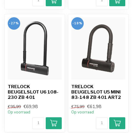
-27%
-18%
TRELOCK
TRELOCK
BEUGELSLOT U6 108-
BEUGELSLOT U5 MINI
230 ZB 401
83-148 ZB 401 ART2
€69,98
€61,98
€95,99
€75,99
Op voorraad
Op voorraad