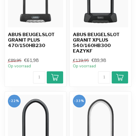
ABUS BEUGELSLOT
ABUS BEUGELSLOT
GRANIT PLUS
GRANIT XPLUS
470/150HB230
540/160HB300
EAZYKF
€61,98
€89,98
€89,95
€139,95
Op voorraad
Op voorraad
-22%
-33%