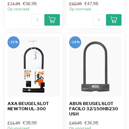
€56,98
€47,98
€74,95
€60,95
Op voorraad
Op voorraad
-25%
-26%
AXA BEUGELSLOT
ABUS BEUGELSLOT
NEWTON UL-300
FACILO 32/150HB230
USH
€38,98
€36,98
€51,95
€49,95
Op voorraad
Op voorraad