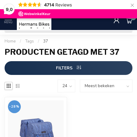
×
4714
Reviews
30 dagen bedenktijd
Gratis ver
9.0
9,0
0
MENU
Home
/
Tags
/
37
PRODUCTEN GETAGD MET 37
FILTERS
-28%