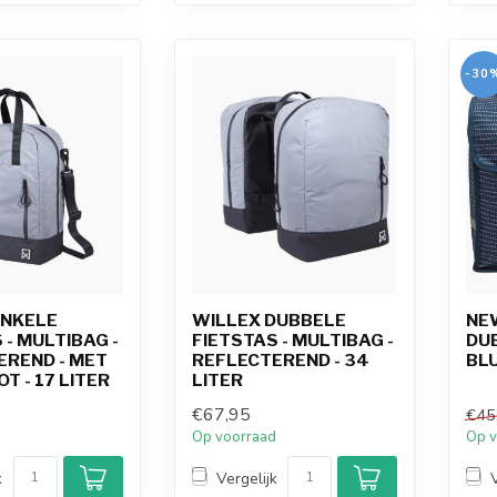
-30
ENKELE
WILLEX DUBBELE
NE
 - MULTIBAG -
FIETSTAS - MULTIBAG -
DUB
EREND - MET
REFLECTEREND - 34
BL
T - 17 LITER
LITER
€67,95
€45
d
Op voorraad
Op v
k
Vergelijk