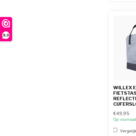
9,0
WILLEX 
FIETSTAS
REFLECT
CIJFERSLO
€49,95
Op voorraa
Vergelij