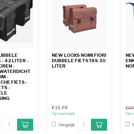
DUBBELE
NEW LOOXS NOMI FIORI
NE
- 42 LITER -
DUBBELE FIETSTAS 30
EN
OREN -
LITER
NOM
 WATERDICHT
IM -
CHE FIETS -
TS -
ELE
GING
€16,98
€60
d
Op voorraad
Op v
k
Vergelijk