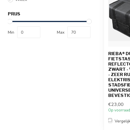
PRIJS
Min
Max
RIEBA® 
FIETSTAS 
REFLECT
ZWART -
- ZEER RU
ELEKTRIS
STADSFIE
UNIVERS
BEVESTI
€23,00
Op voorraa
Vergelij