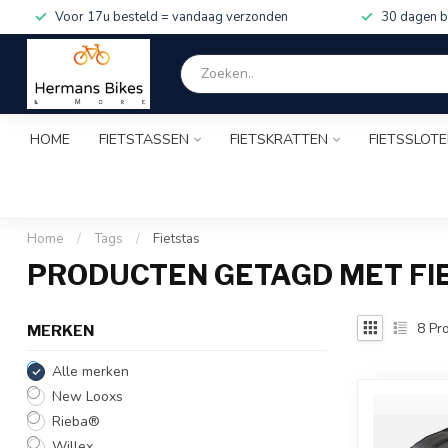
Voor 17u besteld = vandaag verzonden
30 dagen b
HOME
FIETSTASSEN
FIETSKRATTEN
FIETSSLOT
Home
/
Tags
/
Fietstas
PRODUCTEN GETAGD MET FI
8
Pro
MERKEN
Alle merken
New Looxs
Rieba®
Willex