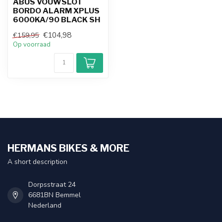
ABUS VOUWSLOT
BORDO ALARM XPLUS
6000KA/90 BLACK SH
€104,98
€159,95
Op voorraad
HERMANS BIKES & MORE
A short description
Dorpsstraat 24
6681BN Bemmel
Nederland