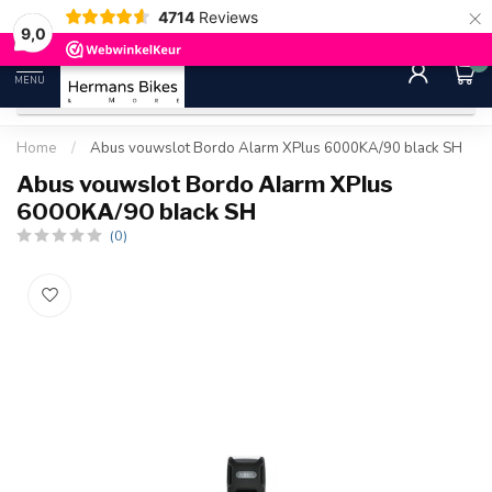
×
4714
Reviews
30 dagen bedenktijd
Gratis ver
9.0
9,0
0
MENU
Home
/
Abus vouwslot Bordo Alarm XPlus 6000KA/90 black SH
Abus vouwslot Bordo Alarm XPlus
6000KA/90 black SH
(0)