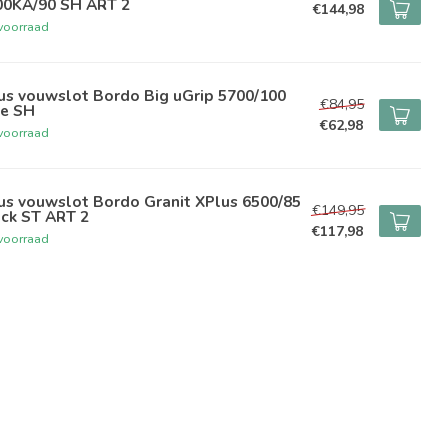
00KA/90 SH ART 2
€144,98
voorraad
us vouwslot Bordo Big uGrip 5700/100
€84,95
me SH
€62,98
voorraad
us vouwslot Bordo Granit XPlus 6500/85
€149,95
ack ST ART 2
€117,98
voorraad