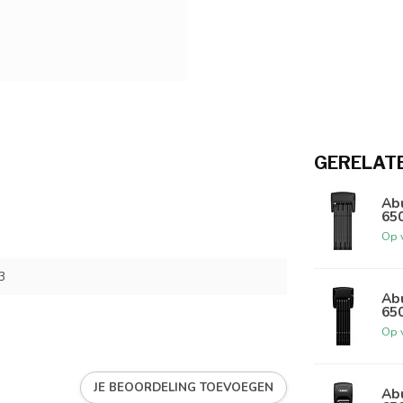
GERELAT
Ab
65
Op 
3
Ab
65
Op 
JE BEOORDELING TOEVOEGEN
Ab