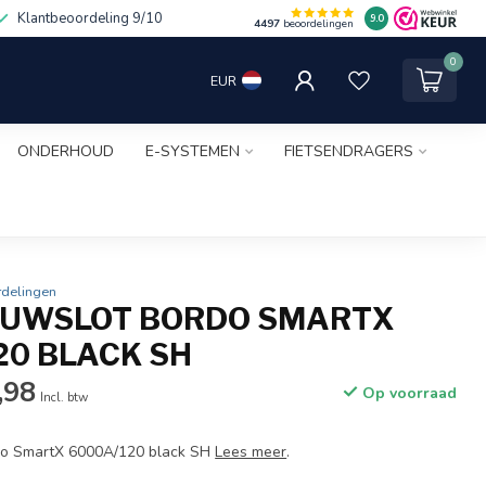
Klantbeoordeling 9/10
9.0
4497
beoordelingen
0
EUR
ONDERHOUD
E-SYSTEMEN
FIETSENDRAGERS
rdelingen
OUWSLOT BORDO SMARTX
20 BLACK SH
,98
Op voorraad
Incl. btw
do SmartX 6000A/120 black SH
Lees meer
.