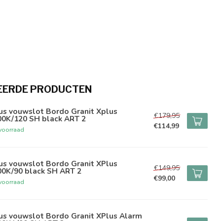
EERDE PRODUCTEN
us vouwslot Bordo Granit Xplus
€179,95
00K/120 SH black ART 2
€114,99
voorraad
us vouwslot Bordo Granit XPlus
€149,95
00K/90 black SH ART 2
€99,00
voorraad
us vouwslot Bordo Granit XPlus Alarm