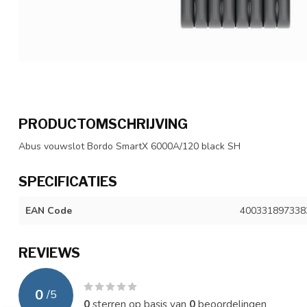
PRODUCTOMSCHRIJVING
Abus vouwslot Bordo SmartX 6000A/120 black SH
SPECIFICATIES
EAN Code
400331897338
REVIEWS
0
/
5
0
sterren op basis van
0
beoordelingen