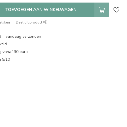
TOEVOEGEN AAN WINKELWAGEN
lijken
Deel dit product
d = vandaag verzonden
tijd
g vanaf 30 euro
g 9/10