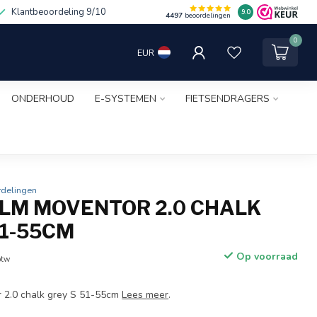
Klantbeoordeling 9/10
9.0
4497
beoordelingen
0
EUR
ONDERHOUD
E-SYSTEMEN
FIETSENDRAGERS
rdelingen
LM MOVENTOR 2.0 CHALK
51-55CM
Op voorraad
btw
 2.0 chalk grey S 51-55cm
Lees meer
.