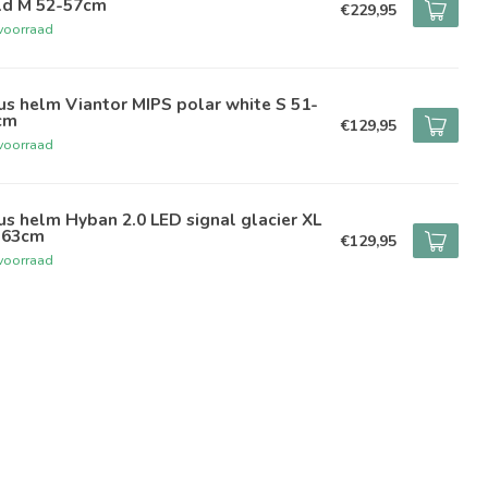
ld M 52-57cm
€229,95
voorraad
s helm Viantor MIPS polar white S 51-
cm
€129,95
voorraad
s helm Hyban 2.0 LED signal glacier XL
-63cm
€129,95
voorraad