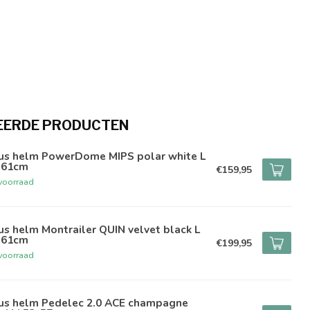
EERDE PRODUCTEN
us helm PowerDome MIPS polar white L
-61cm
€159,95
voorraad
s helm Montrailer QUIN velvet black L
-61cm
€199,95
voorraad
us helm Pedelec 2.0 ACE champagne