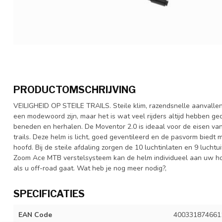
PRODUCTOMSCHRIJVING
VEILIGHEID OP STEILE TRAILS. Steile klim, razendsnelle aanvall
een modewoord zijn, maar het is wat veel rijders altijd hebben g
beneden en herhalen. De Moventor 2.0 is ideaal voor de eisen van 
trails. Deze helm is licht, goed geventileerd en de pasvorm bied
hoofd. Bij de steile afdaling zorgen de 10 luchtinlaten en 9 luchtu
Zoom Ace MTB verstelsysteem kan de helm individueel aan uw hoo
als u off-road gaat. Wat heb je nog meer nodig?,
SPECIFICATIES
EAN Code
400331874661