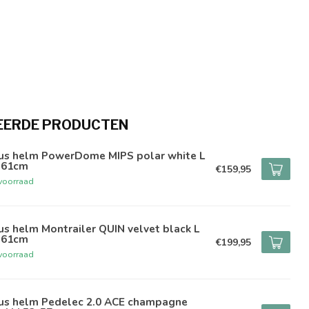
EERDE PRODUCTEN
us helm PowerDome MIPS polar white L
-61cm
€159,95
voorraad
s helm Montrailer QUIN velvet black L
-61cm
€199,95
voorraad
us helm Pedelec 2.0 ACE champagne