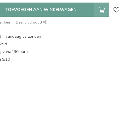
TOEVOEGEN AAN WINKELWAGEN
lijken
Deel dit product
d = vandaag verzonden
tijd
g vanaf 30 euro
g 9/10