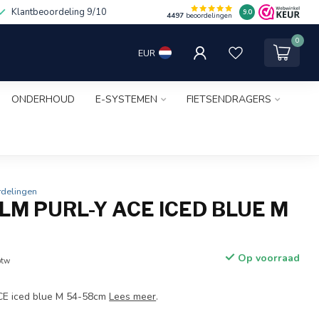
Klantbeoordeling 9/10
9.0
4497
beoordelingen
0
EUR
ONDERHOUD
E-SYSTEMEN
FIETSENDRAGERS
rdelingen
LM PURL-Y ACE ICED BLUE M
M
Op voorraad
btw
CE iced blue M 54-58cm
Lees meer
.