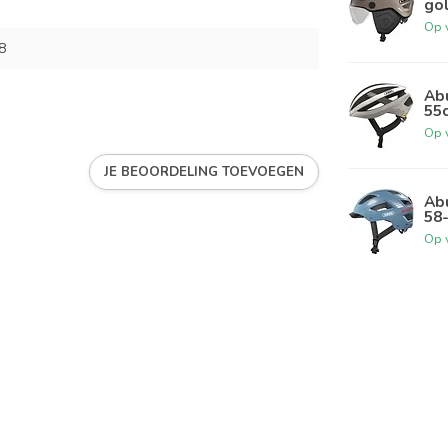
go
Op 
8
Abu
55
Op 
JE BEOORDELING TOEVOEGEN
Abu
58
Op 