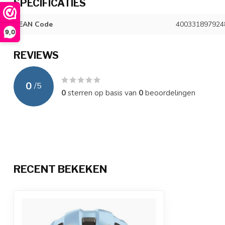
SPECIFICATIES
EAN Code
400331897924
9,0
REVIEWS
0
/
5
0
sterren op basis van
0
beoordelingen
RECENT BEKEKEN