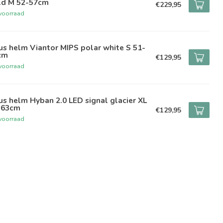
ld M 52-57cm
€229,95
voorraad
s helm Viantor MIPS polar white S 51-
cm
€129,95
voorraad
s helm Hyban 2.0 LED signal glacier XL
-63cm
€129,95
voorraad