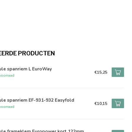
EERDE PRODUCTEN
ule spanriem L EuroWay
€15,25
voorraad
ule spanriem EF-931-932 Easyfold
€10,15
voorraad
ule frameklem Europower kort 122mm