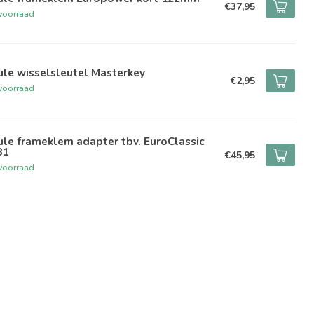
€37,95
voorraad
le wisselsleutel Masterkey
€2,95
voorraad
le frameklem adapter tbv. EuroClassic
81
€45,95
voorraad