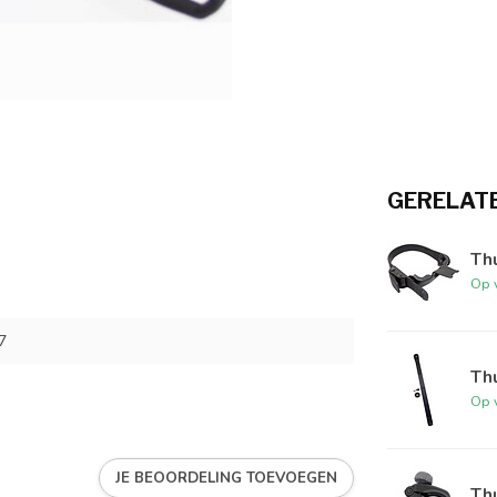
GERELAT
Th
Op 
7
Th
Op 
JE BEOORDELING TOEVOEGEN
Th