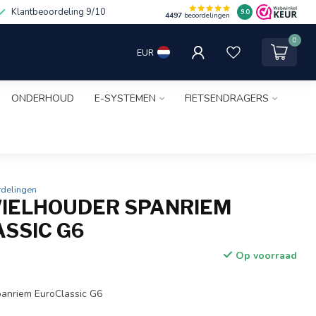
Klantbeoordeling 9/10
9.0
4497
beoordelingen
0
EUR
ONDERHOUD
E-SYSTEMEN
FIETSENDRAGERS
rdelingen
IELHOUDER SPANRIEM
SSIC G6
Op voorraad
panriem EuroClassic G6