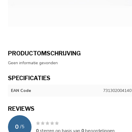
PRODUCTOMSCHRIJVING
Geen informatie gevonden
SPECIFICATIES
EAN Code
731302004140
REVIEWS
0
/
5
0
sterren op basis van
0
beoordelingen