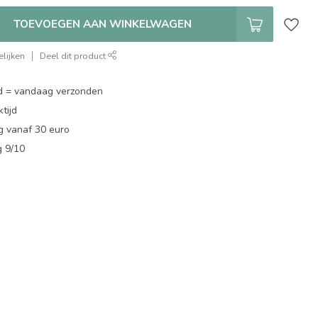
TOEVOEGEN AAN WINKELWAGEN
lijken
Deel dit product
d = vandaag verzonden
tijd
g vanaf 30 euro
g 9/10