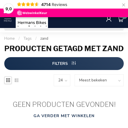
×
4714
Reviews
30 dagen bedenktijd
Gratis ver
9.0
9,0
0
MENU
Home
/
Tags
/
zand
PRODUCTEN GETAGD MET ZAND
FILTERS
GEEN PRODUCTEN GEVONDEN!
GA VERDER MET WINKELEN