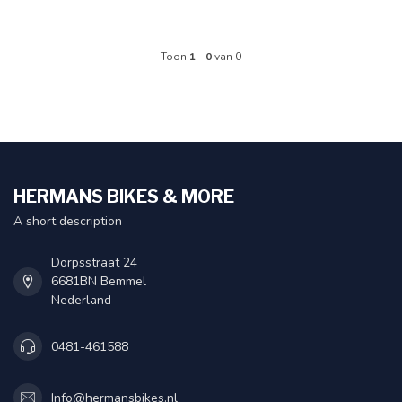
Toon
1
-
0
van 0
HERMANS BIKES & MORE
A short description
Dorpsstraat 24
6681BN Bemmel
Nederland
0481-461588
Info@hermansbikes.nl