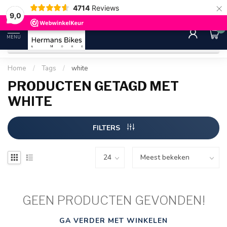
×
4714
Reviews
30 dagen bedenktijd
Gratis ver
9.0
9,0
0
MENU
Home
/
Tags
/
white
PRODUCTEN GETAGD MET
WHITE
FILTERS
GEEN PRODUCTEN GEVONDEN!
GA VERDER MET WINKELEN