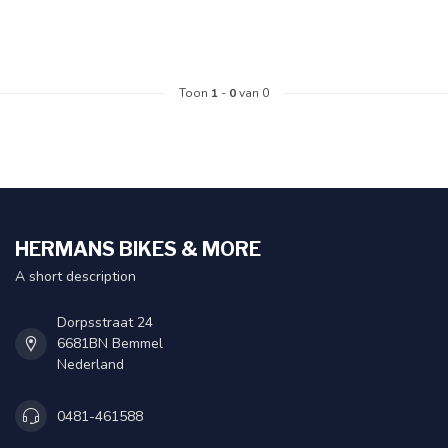
Toon
1
-
0
van 0
HERMANS BIKES & MORE
A short description
Dorpsstraat 24
6681BN Bemmel
Nederland
0481-461588