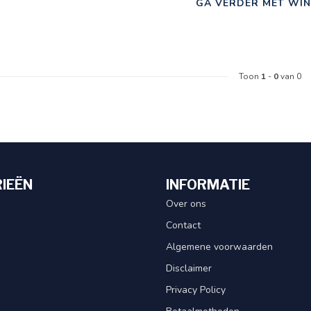
GA VERDER MET WIN
Toon
1
-
0
van 0
IEËN
INFORMATIE
Over ons
Contact
Algemene voorwaarden
Disclaimer
Privacy Policy