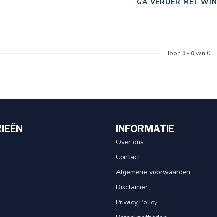
GA VERDER MET WIN
Toon
1
-
0
van 0
IEËN
INFORMATIE
Over ons
Contact
Algemene voorwaarden
Disclaimer
Privacy Policy