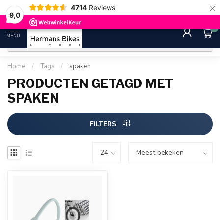
×
4714
Reviews
30 dagen bedenktijd
Gratis ver
9.0
9,0
0
MENU
Home
/
Tags
/
spaken
PRODUCTEN GETAGD MET
SPAKEN
FILTERS