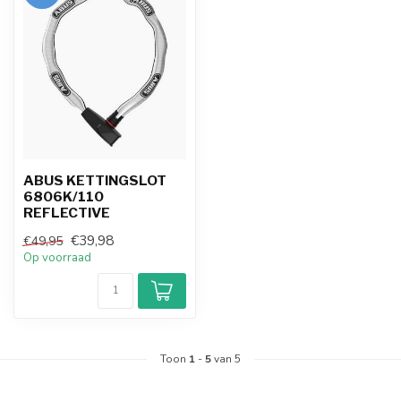
ABUS KETTINGSLOT
6806K/110
REFLECTIVE
€39,98
€49,95
Op voorraad
Toon
1
-
5
van 5