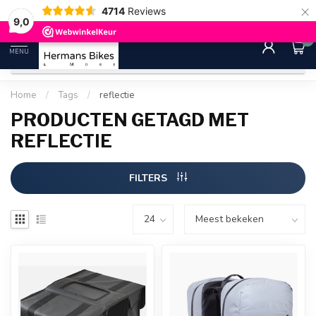
×
4714
Reviews
30 dagen bedenktijd
Gratis ver
9.0
9,0
0
MENU
Home
/
Tags
/
reflectie
PRODUCTEN GETAGD MET
REFLECTIE
FILTERS