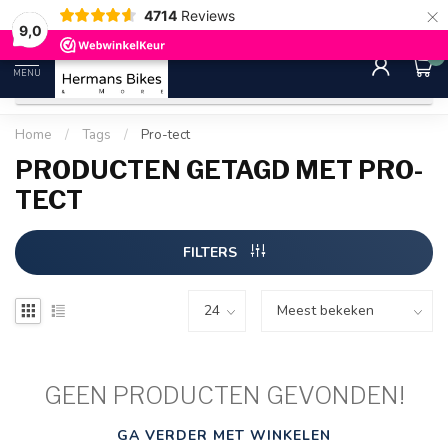
×
4714
Reviews
30 dagen bedenktijd
Gratis ver
9.0
9,0
0
MENU
Home
/
Tags
/
Pro-tect
PRODUCTEN GETAGD MET PRO-
TECT
FILTERS
GEEN PRODUCTEN GEVONDEN!
GA VERDER MET WINKELEN