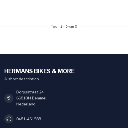
Toon
1
-
0
van 0
HERMANS BIKES & MORE
A short description
Dorpsstraat 24
6681BN Bemmel
Nederland
0481-461588