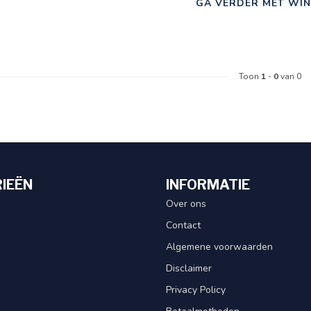
GA VERDER MET WIN
Toon
1
-
0
van 0
IEËN
INFORMATIE
Over ons
Contact
Algemene voorwaarden
Disclaimer
Privacy Policy