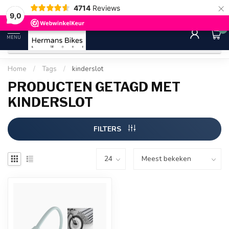
×
4714
Reviews
30 dagen bedenktijd
Gratis ver
9.0
9,0
0
MENU
Home
/
Tags
/
kinderslot
PRODUCTEN GETAGD MET
KINDERSLOT
FILTERS