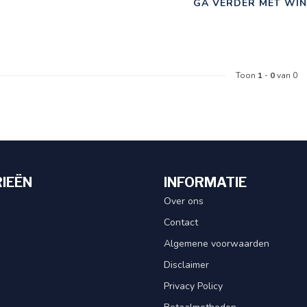
GA VERDER MET WIN
Toon
1
-
0
van 0
IEËN
INFORMATIE
Over ons
Contact
Algemene voorwaarden
Disclaimer
Privacy Policy