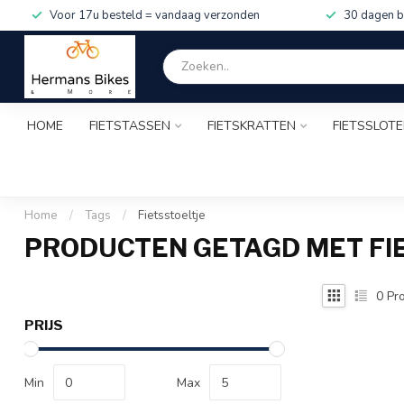
Voor 17u besteld = vandaag verzonden
30 dagen b
HOME
FIETSTASSEN
FIETSKRATTEN
FIETSSLOT
Home
/
Tags
/
Fietsstoeltje
PRODUCTEN GETAGD MET FI
0
Pro
PRIJS
Min
Max