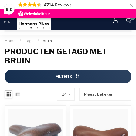
×
4714
Reviews
30 dagen bedenktijd
Gratis ver
9.0
9,0
0
MENU
Home
/
Tags
/
bruin
PRODUCTEN GETAGD MET
BRUIN
FILTERS