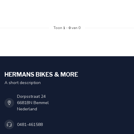
Toon
1
-
0
van 0
HERMANS BIKES & MORE
A short description
Dorpsstraat 24
6681BN Bemmel
Nederland
0481-461588