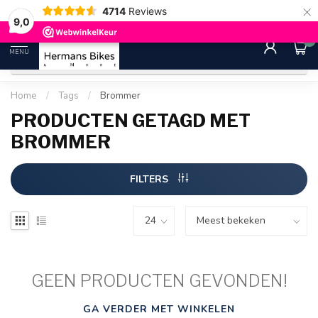
×
4714
Reviews
30 dagen bedenktijd
Gratis ver
9.0
9,0
0
MENU
Home
/
Tags
/
Brommer
PRODUCTEN GETAGD MET
BROMMER
FILTERS
GEEN PRODUCTEN GEVONDEN!
GA VERDER MET WINKELEN