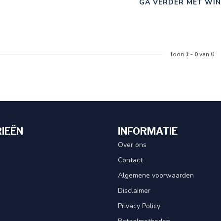
GA VERDER MET WIN
Toon
1
-
0
van 0
IEËN
INFORMATIE
Over ons
Contact
Algemene voorwaarden
Disclaimer
Privacy Policy