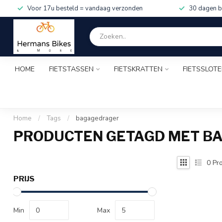
Voor 17u besteld = vandaag verzonden
30 dagen b
HOME
FIETSTASSEN
FIETSKRATTEN
FIETSSLOT
Home
/
Tags
/
bagagedrager
PRODUCTEN GETAGD MET B
0
Pro
PRIJS
Min
Max