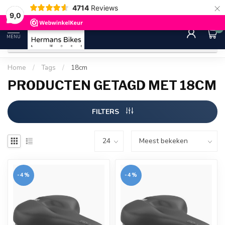
×
4714
Reviews
30 dagen bedenktijd
Gratis ver
9.0
9,0
0
MENU
Home
/
Tags
/
18cm
PRODUCTEN GETAGD MET 18CM
FILTERS
-4%
-4%