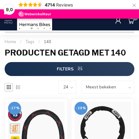
×
4714
Reviews
30 dagen bedenktijd
Gratis ver
9.0
9,0
0
MENU
Home
/
Tags
/
140
PRODUCTEN GETAGD MET 140
FILTERS
-27%
-29%