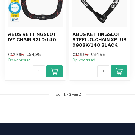
ABUS KETTINGSLOT
ABUS KETTINGSLOT
IVY CHAIN 9210/140
STEEL-O-CHAIN XPLUS
9808K/140 BLACK
€94,98
€84,95
€129,95
€119,95
Op voorraad
Op voorraad
Toon
1
-
2
van 2