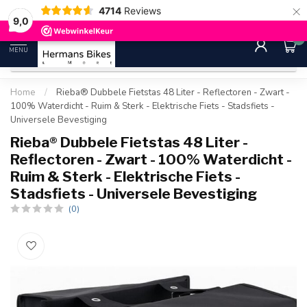
×
4714
Reviews
30 dagen bedenktijd
Gratis ver
9.0
9,0
0
MENU
Home
/
Rieba® Dubbele Fietstas 48 Liter - Reflectoren - Zwart -
100% Waterdicht - Ruim & Sterk - Elektrische Fiets - Stadsfiets -
Universele Bevestiging
Rieba® Dubbele Fietstas 48 Liter -
Reflectoren - Zwart - 100% Waterdicht -
Ruim & Sterk - Elektrische Fiets -
Stadsfiets - Universele Bevestiging
(0)