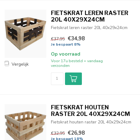
FIETSKRAT LEREN RASTER
20L 40X29X24CM
Fietskrat leren raster 20L 40x29x24cm
€34,98
€37,95
Je bespaart 8%
Op voorraad
Voor 17u besteld = vandaag
Vergelijk
verzonden
FIETSKRAT HOUTEN
RASTER 20L 40X29X24CM
Fietskrat houten raster 20L 40x29x24cm
€26,98
€32,95
Je bespaart 18%