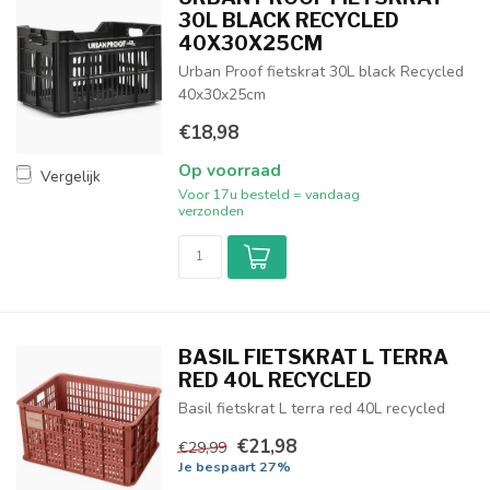
30L BLACK RECYCLED
40X30X25CM
Urban Proof fietskrat 30L black Recycled
40x30x25cm
€18,98
Op voorraad
Vergelijk
Voor 17u besteld = vandaag
verzonden
BASIL FIETSKRAT L TERRA
RED 40L RECYCLED
Basil fietskrat L terra red 40L recycled
€21,98
€29,99
Je bespaart 27%