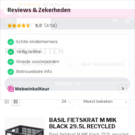
×
4714
Reviews
30 dagen bedenktijd
Gratis ver
9.0
9,0
0
MENU
Home
/
Fietskratten
FIETSKRATTEN
KRATTEN VOOR
KRAT ACCESSOIRES
FILTERS
BASIL FIETSKRAT M MIK
BLACK 29.5L RECYCLED
Basil fietskrat M MIK black 29.5L recycled