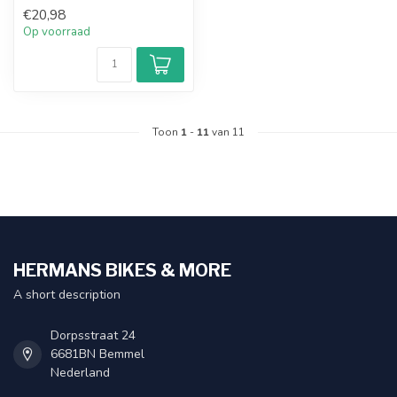
€20,98
Op voorraad
Toon
1
-
11
van 11
HERMANS BIKES & MORE
A short description
Dorpsstraat 24
6681BN Bemmel
Nederland