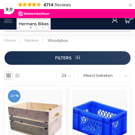
×
4714
Reviews
30 dagen bedenktijd
Gratis ver
9.0
9,0
0
MENU
Home
/
Merken
/
Woodybox
FILTERS
-27%