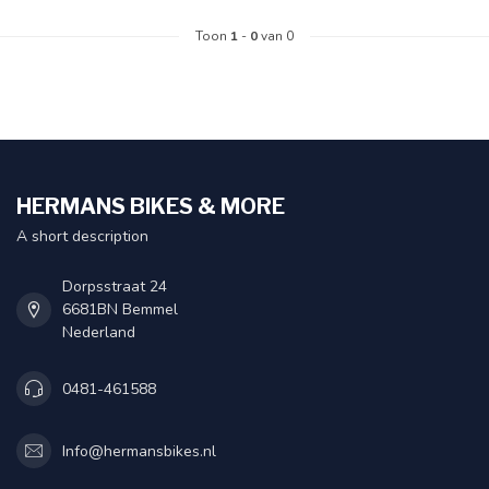
Toon
1
-
0
van 0
HERMANS BIKES & MORE
A short description
Dorpsstraat 24
6681BN Bemmel
Nederland
0481-461588
Info@hermansbikes.nl