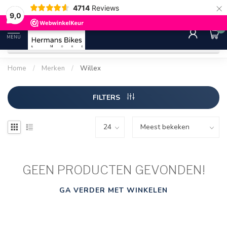
×
4714
Reviews
30 dagen bedenktijd
Gratis ver
9.0
9,0
0
MENU
Home
/
Merken
/
Willex
FILTERS
GEEN PRODUCTEN GEVONDEN!
GA VERDER MET WINKELEN