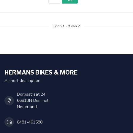
Toon
1
-
2
van 2
HERMANS BIKES & MORE
A short description
Dorpsstraat 24
6681BN Bemmel
Nederland
0481-461588