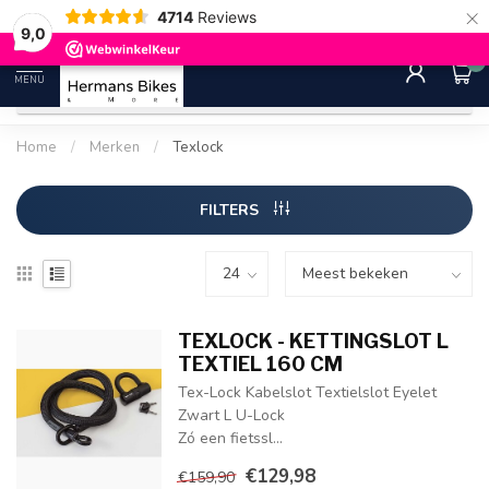
×
4714
Reviews
30 dagen bedenktijd
Gratis ver
9.0
9,0
0
MENU
Home
/
Merken
/
Texlock
FILTERS
TEXLOCK - KETTINGSLOT L
TEXTIEL 160 CM
Tex-Lock Kabelslot Textielslot Eyelet
Zwart L U-Lock
Zó een fietssl...
€129,98
€159,90