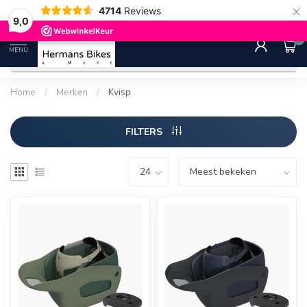
×
4714
Reviews
30 dagen bedenktijd
Gratis ver
9.0
9,0
0
MENU
Home
/
Merken
/
Kvisp
FILTERS