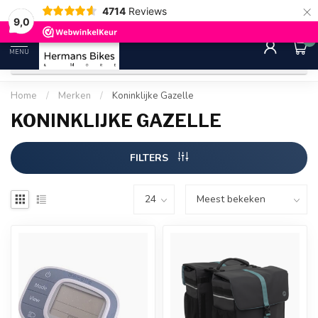
×
4714
Reviews
30 dagen bedenktijd
Gratis ver
9.0
9,0
0
MENU
Home
/
Merken
/
Koninklijke Gazelle
KONINKLIJKE GAZELLE
FILTERS