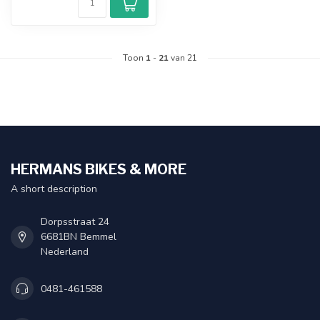
Toon
1
-
21
van 21
HERMANS BIKES & MORE
A short description
Dorpsstraat 24
6681BN Bemmel
Nederland
0481-461588