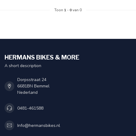
Toon
1
-
0
van 0
HERMANS BIKES & MORE
A short description
Dorpsstraat 24
6681BN Bemmel
Nederland
0481-461588
Info@hermansbikes.nl