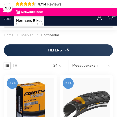
×
4714
Reviews
30 dagen bedenktijd
Gratis ver
9.0
9,0
0
MENU
Home
/
Merken
/
Continental
FILTERS
-32%
-22%