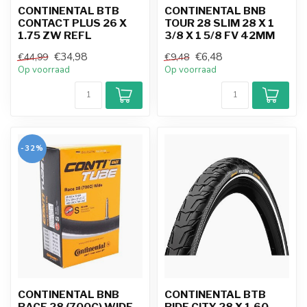
CONTINENTAL BTB
CONTINENTAL BNB
CONTACT PLUS 26 X
TOUR 28 SLIM 28 X 1
1.75 ZW REFL
3/8 X 1 5/8 FV 42MM
€34,98
€6,48
€44,99
€9,48
Op voorraad
Op voorraad
-32%
CONTINENTAL BNB
CONTINENTAL BTB
RACE 28 (700C) WIDE
RIDE CITY 28 X 1.60