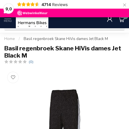
×
4714
Reviews
30 dagen bedenktijd
Gratis ver
9.0
9,0
0
MENU
Home
/
Basil regenbroek Skane HiVis dames Jet Black M
Basil regenbroek Skane HiVis dames Jet
Black M
(0)