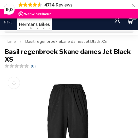
×
4714
Reviews
30 dagen bedenktijd
Gratis ver
9.0
9,0
0
MENU
Home
/
Basil regenbroek Skane dames Jet Black XS
Basil regenbroek Skane dames Jet Black
XS
(0)