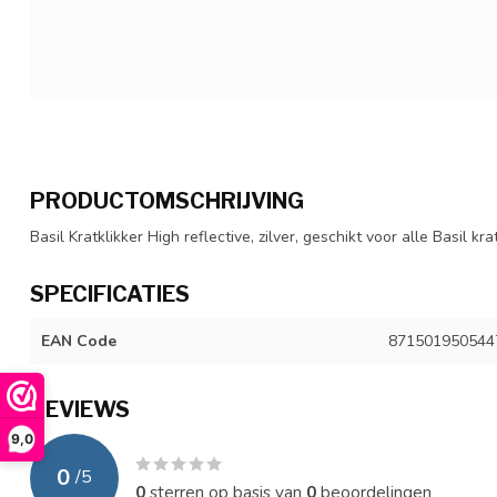
PRODUCTOMSCHRIJVING
Basil Kratklikker High reflective, zilver, geschikt voor alle Basil k
SPECIFICATIES
EAN Code
871501950544
REVIEWS
9,0
0
/
5
0
sterren op basis van
0
beoordelingen