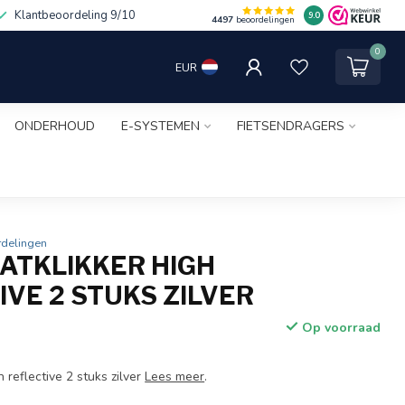
Klantbeoordeling 9/10
9.0
4497
beoordelingen
0
EUR
ONDERHOUD
E-SYSTEMEN
FIETSENDRAGERS
rdelingen
RATKLIKKER HIGH
IVE 2 STUKS ZILVER
Op voorraad
h reflective 2 stuks zilver
Lees meer
.