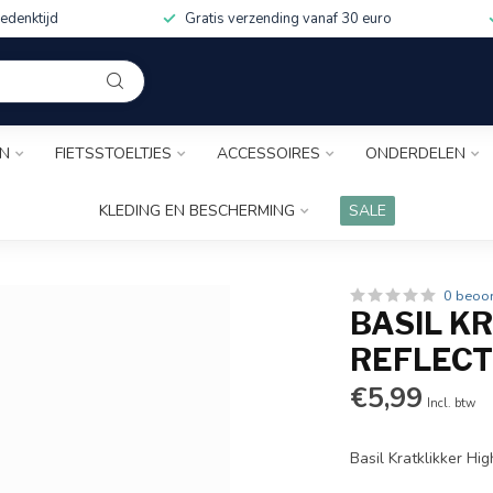
edenktijd
Gratis verzending vanaf 30 euro
EN
FIETSSTOELTJES
ACCESSOIRES
ONDERDELEN
KLEDING EN BESCHERMING
SALE
0 beoo
BASIL K
REFLECT
€5,99
Incl. btw
Basil Kratklikker Hig