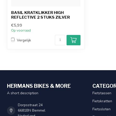
BASIL KRATKLIKKER HIGH
REFLECTIVE 2 STUKS ZILVER
€5,99
Op voorraad
Vergelijk
HERMANS BIKES & MORE
CATEGOR
A short description
Fietstassen
Fietskratten
Dorpsstraat 24
Fietssloten
6681BN Bemmel
Nederland