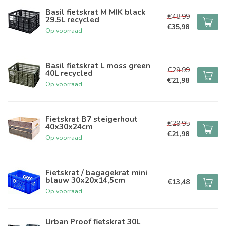
Basil fietskrat M MIK black
€48,99
29.5L recycled
€35,98
Op voorraad
Basil fietskrat L moss green
€29,99
40L recycled
€21,98
Op voorraad
Fietskrat B7 steigerhout
€29,95
40x30x24cm
€21,98
Op voorraad
Fietskrat / bagagekrat mini
blauw 30x20x14,5cm
€13,48
Op voorraad
Urban Proof fietskrat 30L