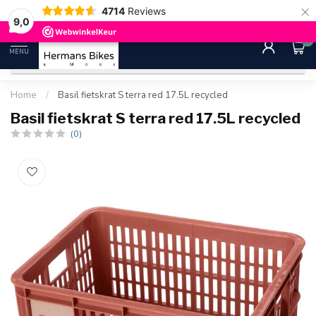
×
4714
Reviews
30 dagen bedenktijd
Gratis ver
9.0
9,0
0
MENU
Home
/
Basil fietskrat S terra red 17.5L recycled
Basil fietskrat S terra red 17.5L recycled
(0)