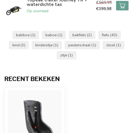
€569,95
waterdichte tas
€399,98
Op voorraad
babboe
(1)
baboe
(1)
bakfiets
(2)
fiets
(43)
kind
(3)
kinderzitje
(1)
peuterschaal
(1)
stoel
(1)
zitje
(1)
RECENT BEKEKEN