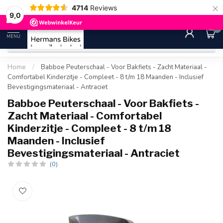
×
4714
Reviews
30 dagen bedenktijd
Gratis ver
9.0
9,0
0
MENU
Home
/
Babboe Peuterschaal - Voor Bakfiets - Zacht Materiaal -
Comfortabel Kinderzitje - Compleet - 8 t/m 18 Maanden - Inclusief
Bevestigingsmateriaal - Antraciet
Babboe Peuterschaal - Voor Bakfiets -
Zacht Materiaal - Comfortabel
Kinderzitje - Compleet - 8 t/m 18
Maanden - Inclusief
Bevestigingsmateriaal - Antraciet
(0)