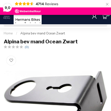
×
4714
Reviews
30 dagen bedenktijd
Gratis ver
9.0
9,0
0
MENU
Home
/
Alpina bev mand Ocean Zwart
Alpina bev mand Ocean Zwart
(0)