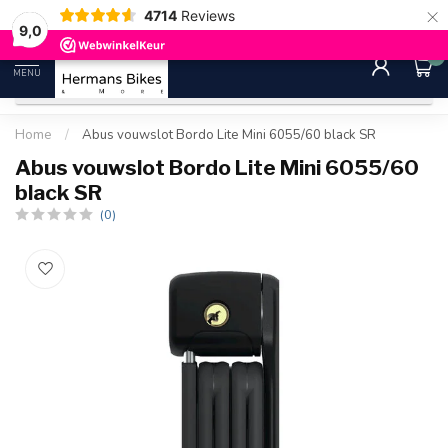
×
4714
Reviews
30 dagen bedenktijd
Gratis ver
9.0
9,0
0
MENU
Home
/
Abus vouwslot Bordo Lite Mini 6055/60 black SR
Abus vouwslot Bordo Lite Mini 6055/60
black SR
(0)