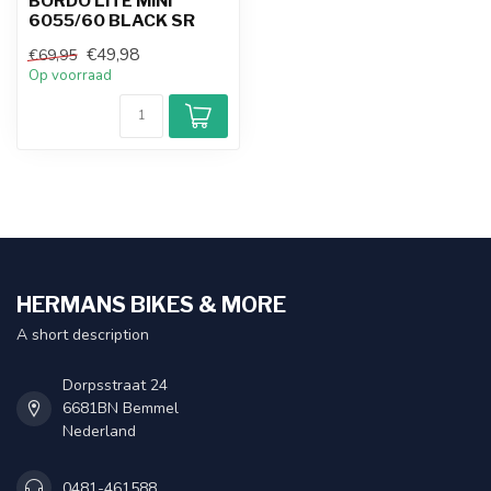
BORDO LITE MINI
6055/60 BLACK SR
€49,98
€69,95
Op voorraad
HERMANS BIKES & MORE
A short description
Dorpsstraat 24
6681BN Bemmel
Nederland
0481-461588