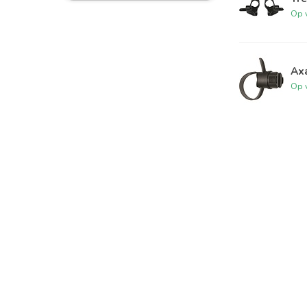
Op 
Ax
Op 