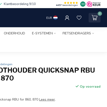
Klantbeoordeling 9/10
9.0
4497
beoordelingen
0
EUR
ONDERHOUD
E-SYSTEMEN
FIETSENDRAGERS
rdelingen
OTHOUDER QUICKSNAP RBU
 870
Op voorraad
icksnap RBU for 860, 870
Lees meer
.