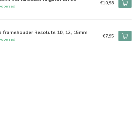
€10,98
voorraad
a framehouder Resolute 10, 12, 15mm
€7,95
voorraad