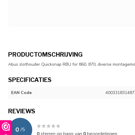
PRODUCTOMSCHRIJVING
Abus slothouder Quicksnap RBU for 860, 870, diverse montagemo
SPECIFICATIES
EAN Code
400331831487
REVIEWS
0
/
5
0
sterren op basis van
0
beoordelingen