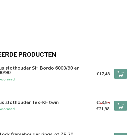
EERDE PRODUCTEN
us slothouder SH Bordo 6000/90 en
00/90
€17,48
voorraad
us slothouder Tex-KF twin
€29,95
€21,98
voorraad
lock framehouder ringslot ZR 20