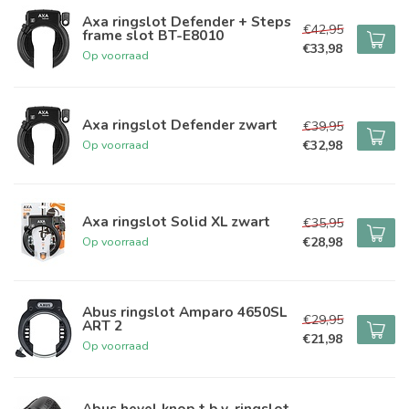
Axa ringslot Defender + Steps
€42,95
frame slot BT-E8010
€33,98
Op voorraad
Axa ringslot Defender zwart
€39,95
€32,98
Op voorraad
Axa ringslot Solid XL zwart
€35,95
€28,98
Op voorraad
Abus ringslot Amparo 4650SL
€29,95
ART 2
€21,98
Op voorraad
Abus hevel knop t.b.v. ringslot