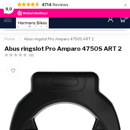
×
4714
Reviews
30 dagen bedenktijd
Gratis ver
9.0
9,0
0
MENU
Home
/
Abus ringslot Pro Amparo 4750S ART 2
Abus ringslot Pro Amparo 4750S ART 2
(0)