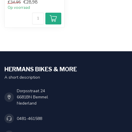
€28,98
€34,95
Op voorraad
HERMANS BIKES & MORE
A short description
Dorpsstraat 24
6681BN Bemmel
Nederland
0481-461588